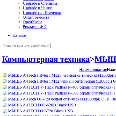
Upgrade в Степном
Upgrade в Чайке
Upgrade на Шевченко
Отдел ремонта
ОренКасса
Реклама LED
Каталог
Компьютерная техника
>
МЫШ
Наименование
Нали
МЫШЬ A4Tech Fstyler FM12S черный оптическая (1200dpi) si
МЫШЬ A4Tech Fstyler FM12 черный оптическая (1200dpi) U
МЫШЬ A4TECH V-Track Padless N-400 серый оптическая (10
МЫШЬ A4TECH V-Track Padless N-360 серый оптическая (10
МЫШЬ A4Tech OP-720 белый оптическая (1000dpi) USB (3b
МЫШЬ A4TECH OP-620D Black USB
МЫШЬ A4TECH OP-720 Black USB