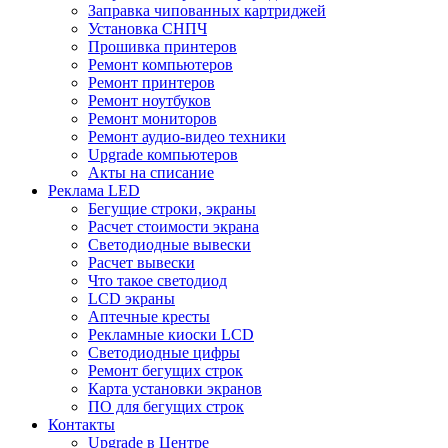
Заправка чипованных картриджей
Установка СНПЧ
Прошивка принтеров
Ремонт компьютеров
Ремонт принтеров
Ремонт ноутбуков
Ремонт мониторов
Ремонт аудио-видео техники
Upgrade компьютеров
Акты на списание
Реклама LED
Бегущие строки, экраны
Расчет стоимости экрана
Светодиодные вывески
Расчет вывески
Что такое светодиод
LCD экраны
Аптечные кресты
Рекламные киоски LCD
Светодиодные цифры
Ремонт бегущих строк
Карта установки экранов
ПО для бегущих строк
Контакты
Upgrade в Центре