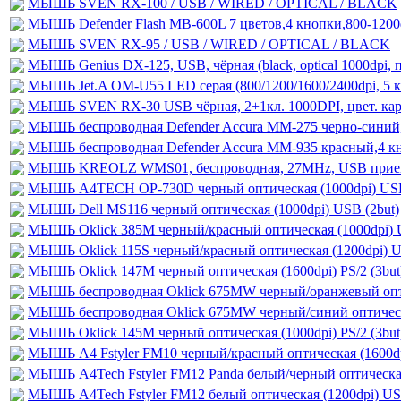
МЫШЬ SVEN RX-100 / USB / WIRED / OPTICAL / BLACK
МЫШЬ Defender Flash MB-600L 7 цветов,4 кнопки,800-1200
МЫШЬ SVEN RX-95 / USB / WIRED / OPTICAL / BLACK
МЫШЬ Genius DX-125, USB, чёрная (black, optical 1000dpi, 
МЫШЬ Jet.A OM-U55 LED серая (800/1200/1600/2400dpi, 5 
МЫШЬ SVEN RX-30 USB чёрная, 2+1кл. 1000DPI, цвет. карт
МЫШЬ беспроводная Defender Accura MM-275 черно-синий,6
МЫШЬ беспроводная Defender Accura MM-935 красный,4 кн
МЫШЬ KREOLZ WMS01, беспроводная, 27MHz, USB приемни
МЫШЬ A4TECH OP-730D черный оптическая (1000dpi) USB
МЫШЬ Dell MS116 черный оптическая (1000dpi) USB (2but)
МЫШЬ Oklick 385M черный/красный оптическая (1000dpi) U
МЫШЬ Oklick 115S черный/красный оптическая (1200dpi) US
МЫШЬ Oklick 147M черный оптическая (1600dpi) PS/2 (3but
МЫШЬ беспроводная Oklick 675MW черный/оранжевый оптич
МЫШЬ беспроводная Oklick 675MW черный/синий оптическа
МЫШЬ Oklick 145M черный оптическая (1000dpi) PS/2 (3but
МЫШЬ A4 Fstyler FM10 черный/красный оптическая (1600dp
МЫШЬ A4Tech Fstyler FM12 Panda белый/черный оптическая
МЫШЬ A4Tech Fstyler FM12 белый оптическая (1200dpi) U