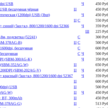
dpi USB
Ч
450 Ру
USB бесшумная чёрная
Ц
450 Ру
ческая (1200dpi) USB (3but)
Ч
450 Ру
Ц
С
550 Ру
иний) 5кн+кл, 800/1200/1600 dpi 52366
Ч
359 Ру
Ш
225 Ру
8м, подсветка (52241)
С
300 Ру
SBM-378AG-B)
Ц
С
500 Ру
600dpi, бесшумная
С
600 Ру
 бесшумная
С
Ч
500 Ру
PI (SBM-300AG-K)
Ч
350 Ру
I (SBM-352AG-W)
Ц
650 Ру
1200DPI (SBM-202AG-V)
Ц
Ч
450 Ру
расный) 5кн+кл, 800/1200/1600 dpi 52367
Ч
359 Ру
Ц
600 Ру
00dpi) USB
Ц
500 Ру
40AG-W)
Ц
Ч
450 Ру
+ BT, 300mAh
Ц
450 Ру
SBM-378AG-G)
Ц
513 Ру