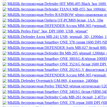
МЫШЬ беспроводная Defender HIT MM-495 Black 3кн 1600 
МЫШЬ беспроводная Defender TIANA MB-055 3кн 1000dpi 
МЫШЬ беспроводная Perfeo RAINBOW чёрно-оранжевая опти
МЫШЬ беспроводная Oрбита OT-PCM69 белая, 1AA, 10м
МЫШЬ беспроводная DEFENDER Accura MM-365 (черный + с
МЫШЬ Perfeo First" 3кн, DPI 1000, USB, чёрная"
МЫШЬ Defender Azora MB-241 USB, черный, 3D, 1200dpi, 1,
МЫШЬ беспроводная Smartbuy ONE 378 синяя 1600 DPI (
МЫШЬ беспроводная DEFENDER Auris MB-027 белый 800-1
МЫШЬ беспроводная Defender Bit MB-205 чёрный 1200dpi,
МЫШЬ беспроводная Smartbuy ONE 300AG-Kчёрная 1000D
МЫШЬ беспроводная Smartbuy ONE 352AG белая 1600 DP
МЫШЬ беспроводная Smartbuy ONE 202AG-V фиолетовая 
МЫШЬ беспроводная DEFENDER Accura MM-365 (черный + к
МЫШЬ Defender Overmatch GM-069, 4 кнопки, 2400dpi
МЫШЬ беспроводная Perfeo TREND чёрная оптическая (12
МЫШЬ беспроводная Smartbuy ONE 340AG белая (SBM-3
МЫШЬ беспроводная Defender Coda MB-261 белый, 2.4ГГц
МЫШЬ беспроводная Smartbuy ONE 378 серая 1600 DPI (