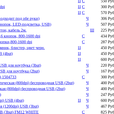
Ц
С
550 Ру
dpi
Ц
С
300 Ру
Ц
С
570 Ру
подходит под обе руки)
Ч
306 Ру
кнопок, LED-подсветка, USB)
Ч
507 Ру
он, кабель 2м.
Ш
225 Ру
 кнопок, 800-1600 dpi
С
434 Ру
опки,800-1600 dpi
С
287 Ру
к, блистер, цвет черн.
Ц
450 Ру
 (4but)
Ц
450 Ру
Ц
600 Ру
SB для ноутбука (3but)
Ч
220 Ру
B для ноутбука (2but)
Ч
167 Ру
) 1504733
С
300 Ру
еская (800dpi) беспроводная USB (2but)
Ч
400 Ру
я (800dpi) беспроводная USB (2but)
Ч
400 Ру
)
Ч
247 Ру
i) USB (4but)
Ц
Ч
600 Ру
 (1200dpi) USB (3but)
Ч
467 Ру
SB (3but) FM12 WHITE
С
825 Ру