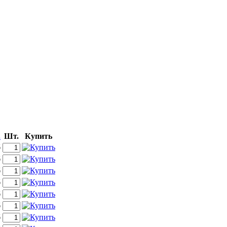
.
Шт.
Купить
б
б
б
б
б
б
б