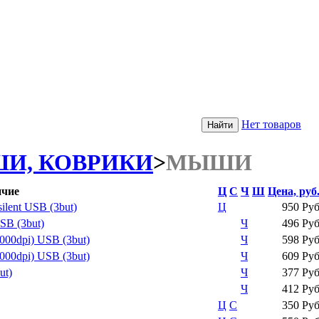
Нет товаров
И, КОВРИКИ
>
МЫШИ
чие
Ц
С
Ч
Ш
Цена, руб
lent USB (3but)
Ц
950 Ру
SB (3but)
Ч
496 Ру
00dpi) USB (3but)
Ч
598 Ру
00dpi) USB (3but)
Ч
609 Ру
ut)
Ч
377 Ру
Ч
412 Ру
Ц
С
350 Ру