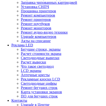
Заправка чипованных картриджей
Установка СНПЧ
Прошивка принтеров
Ремонт компьютеров
Ремонт принтеров
Ремонт ноутбуков
Ремонт мониторов
Ремонт аудио-видео техники
Upgrade компьютеров
Акты на списание
Реклама LED
Бегущие строки, экраны
Расчет стоимости экрана
Светодиодные вывески
Расчет вывески
Что такое светодиод
LCD экраны
Аптечные кресты
Рекламные киоски LCD
Светодиодные цифры
Ремонт бегущих строк
Карта установки экранов
ПО для бегущих строк
Контакты
Upgrade в Центре