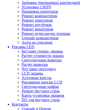
Заправка чипованных картриджей
Установка СНПЧ
Прошивка принтеров
Ремонт компьютеров
Ремонт принтеров
Ремонт ноутбуков
Ремонт мониторов
Ремонт аудио-видео техники
Upgrade компьютеров
Акты на списание
Реклама LED
Бегущие строки, экраны
Расчет стоимости экрана
Светодиодные вывески
Расчет вывески
Что такое светодиод
LCD экраны
Аптечные кресты
Рекламные киоски LCD
Светодиодные цифры
Ремонт бегущих строк
Карта установки экранов
ПО для бегущих строк
Контакты
Upgrade в Центре