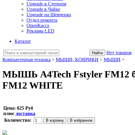
Upgrade в Степном
Upgrade в Чайке
Upgrade на Шевченко
Отдел ремонта
ОренКасса
Реклама LED
Каталог
Нет товаров
Компьютерная техника
>
МЫШИ, КОВРИКИ
>
МЫШИ
>
МЫШЬ A4Tech Fstyler FM12 бе
FM12 WHITE
Цена:
825 Руб
плюс
доставка
Количество: