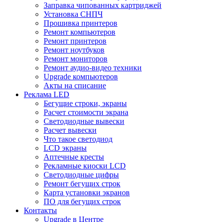
Заправка чипованных картриджей
Установка СНПЧ
Прошивка принтеров
Ремонт компьютеров
Ремонт принтеров
Ремонт ноутбуков
Ремонт мониторов
Ремонт аудио-видео техники
Upgrade компьютеров
Акты на списание
Реклама LED
Бегущие строки, экраны
Расчет стоимости экрана
Светодиодные вывески
Расчет вывески
Что такое светодиод
LCD экраны
Аптечные кресты
Рекламные киоски LCD
Светодиодные цифры
Ремонт бегущих строк
Карта установки экранов
ПО для бегущих строк
Контакты
Upgrade в Центре