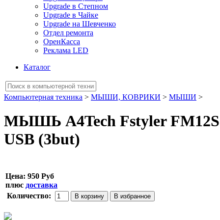
Upgrade в Степном
Upgrade в Чайке
Upgrade на Шевченко
Отдел ремонта
ОренКасса
Реклама LED
Каталог
Компьютерная техника
>
МЫШИ, КОВРИКИ
>
МЫШИ
>
МЫШЬ A4Tech Fstyler FM12S ч
USB (3but)
Цена:
950 Руб
плюс
доставка
Количество: