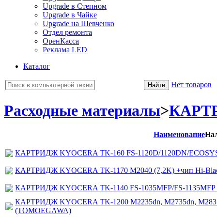
Upgrade в Степном
Upgrade в Чайке
Upgrade на Шевченко
Отдел ремонта
ОренКасса
Реклама LED
Каталог
Нет товаров
Расходные материалы
>
КАРТ
Наименование
На
КАРТРИДЖ KYOCERA TK-160 FS-1120D/1120DN/ECOSYS P203
КАРТРИДЖ KYOCERA TK-1170 M2040 (7,2K) +чип Hi-Bla
КАРТРИДЖ KYOCERA TK-1140 FS-1035MFP/FS-1135MFP
КАРТРИДЖ KYOCERA TK-1200 M2235dn, M2735dn, M2835dw
(TOMOEGAWA)