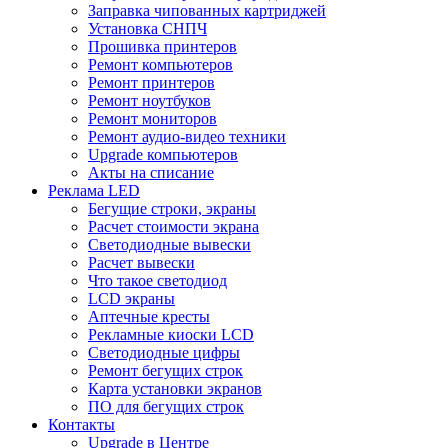
Заправка чипованных картриджей
Установка СНПЧ
Прошивка принтеров
Ремонт компьютеров
Ремонт принтеров
Ремонт ноутбуков
Ремонт мониторов
Ремонт аудио-видео техники
Upgrade компьютеров
Акты на списание
Реклама LED
Бегущие строки, экраны
Расчет стоимости экрана
Светодиодные вывески
Расчет вывески
Что такое светодиод
LCD экраны
Аптечные кресты
Рекламные киоски LCD
Светодиодные цифры
Ремонт бегущих строк
Карта установки экранов
ПО для бегущих строк
Контакты
Upgrade в Центре