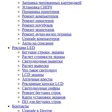
Заправка чипованных картриджей
Установка СНПЧ
Прошивка принтеров
Ремонт компьютеров
Ремонт принтеров
Ремонт ноутбуков
Ремонт мониторов
Ремонт аудио-видео техники
Upgrade компьютеров
Акты на списание
Реклама LED
Бегущие строки, экраны
Расчет стоимости экрана
Светодиодные вывески
Расчет вывески
Что такое светодиод
LCD экраны
Аптечные кресты
Рекламные киоски LCD
Светодиодные цифры
Ремонт бегущих строк
Карта установки экранов
ПО для бегущих строк
Контакты
Upgrade в Центре