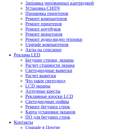
Заправка чипованных картриджей
Установка СНПЧ
Прошивка принтеров
Ремонт компьютеров
Ремонт принтеров
Ремонт ноутбуков
Ремонт мониторов
Ремонт аудио-видео техники
Upgrade компьютеров
Акты на списание
Реклама LED
Бегущие строки, экраны
Расчет стоимости экрана
Светодиодные вывески
Расчет вывески
Что такое светодиод
LCD экраны
Аптечные кресты
Рекламные киоски LCD
Светодиодные цифры
Ремонт бегущих строк
Карта установки экранов
ПО для бегущих строк
Контакты
Upgrade в Центре