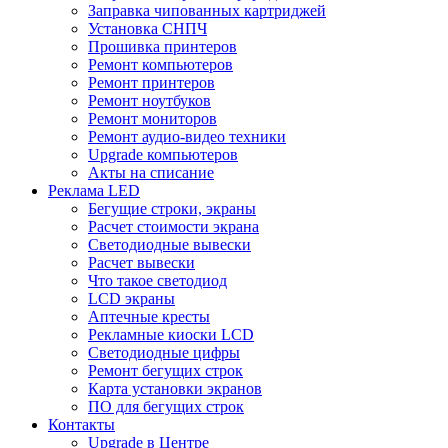
Заправка чипованных картриджей
Установка СНПЧ
Прошивка принтеров
Ремонт компьютеров
Ремонт принтеров
Ремонт ноутбуков
Ремонт мониторов
Ремонт аудио-видео техники
Upgrade компьютеров
Акты на списание
Реклама LED
Бегущие строки, экраны
Расчет стоимости экрана
Светодиодные вывески
Расчет вывески
Что такое светодиод
LCD экраны
Аптечные кресты
Рекламные киоски LCD
Светодиодные цифры
Ремонт бегущих строк
Карта установки экранов
ПО для бегущих строк
Контакты
Upgrade в Центре