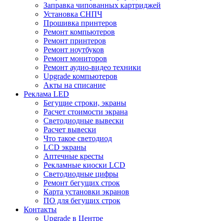
Заправка чипованных картриджей
Установка СНПЧ
Прошивка принтеров
Ремонт компьютеров
Ремонт принтеров
Ремонт ноутбуков
Ремонт мониторов
Ремонт аудио-видео техники
Upgrade компьютеров
Акты на списание
Реклама LED
Бегущие строки, экраны
Расчет стоимости экрана
Светодиодные вывески
Расчет вывески
Что такое светодиод
LCD экраны
Аптечные кресты
Рекламные киоски LCD
Светодиодные цифры
Ремонт бегущих строк
Карта установки экранов
ПО для бегущих строк
Контакты
Upgrade в Центре