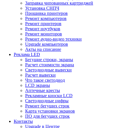
Заправка чипованных картриджей
Установка СНПЧ
Прошивка принтеров
Ремонт компьютеров
Ремонт принтеров
Ремонт ноутбуков
Ремонт мониторов
Ремонт аудио-видео техники
Upgrade компьютеров
Акты на списание
Реклама LED
Бегущие строки, экраны
Расчет стоимости экрана
Светодиодные вывески
Расчет вывески
Что такое светодиод
LCD экраны
Аптечные кресты
Рекламные киоски LCD
Светодиодные цифры
Ремонт бегущих строк
Карта установки экранов
ПО для бегущих строк
Контакты
Upgrade в Центре