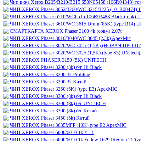
Чип к-жа Xerox B205/B210/B215 650N05458 (106R04348) то
ЧИП XEROX Phaser 3052/3260/WC 3215/3225 (101R00474) 
ЧИП XEROX Phaser 6510/WC6515 106R03488 Black (5.5k) U
ЧИП XEROX Phaser 3610/WC 3615 Drum (85K) (type B14) U
СМАРТКАРТА XEROX Phaser 3100 4k (совм) 2.07t
ЧИП XEROX Phaser 3010/3040/WC 3045 (2,3k) ApexMic
ЧИП XEROX Phaser 3020/WC 3025 (1,5K) (НОВАЯ ПРОШ
ЧИП XEROX Phaser 3020/WC 3025 (1,5K) (type S3) UNItech
ЧИП XEROX PHASER 3150 (5K) UNITECH
ЧИП XEROX Phaser 3200 (3k) б/г Hi-Black
ЧИП XEROX Phaser 3200 3k Profiline
ЧИП XEROX Phaser 3200 3k Китай
ЧИП XEROX Phaser 3250 (5K) (type E3) ApexMIC
ЧИП XEROX Phaser 3300 (8k) б/г Hi-Black
ЧИП XEROX Phaser 3300 (8k) б/г UNITECH
ЧИП XEROX Phaser 3300 (8k) б/г Китай
ЧИП XEROX Phaser 3450 (5k) Китай
ЧИП XEROX Phaser 3635MFP (10K) type E2 ApexMIC
ЧИП XEROX Phaser 6000/6010 1k Y JT
ЧИП XEROX Phaser 6000/6010 1k Yellow 1629 (Region 2) (t