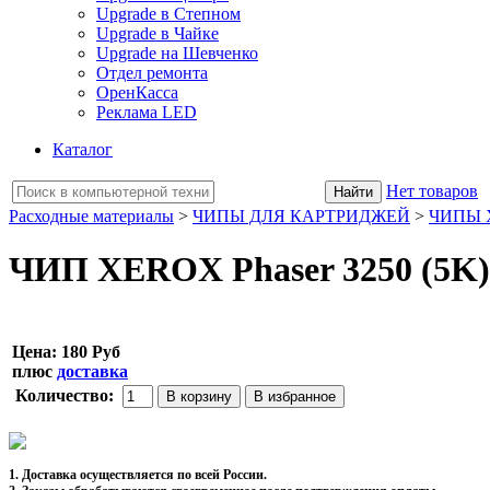
Upgrade в Степном
Upgrade в Чайке
Upgrade на Шевченко
Отдел ремонта
ОренКасса
Реклама LED
Каталог
Нет товаров
Расходные материалы
>
ЧИПЫ ДЛЯ КАРТРИДЖЕЙ
>
ЧИПЫ 
ЧИП XEROX Phaser 3250 (5K) 
Цена:
180 Руб
плюс
доставка
Количество:
1. Доставка осуществляется по всей России.