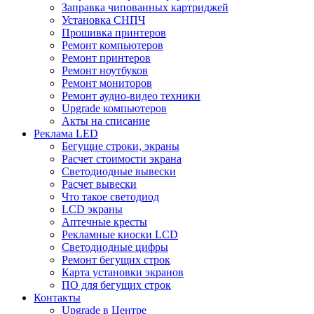
Заправка чипованных картриджей
Установка СНПЧ
Прошивка принтеров
Ремонт компьютеров
Ремонт принтеров
Ремонт ноутбуков
Ремонт мониторов
Ремонт аудио-видео техники
Upgrade компьютеров
Акты на списание
Реклама LED
Бегущие строки, экраны
Расчет стоимости экрана
Светодиодные вывески
Расчет вывески
Что такое светодиод
LCD экраны
Аптечные кресты
Рекламные киоски LCD
Светодиодные цифры
Ремонт бегущих строк
Карта установки экранов
ПО для бегущих строк
Контакты
Upgrade в Центре