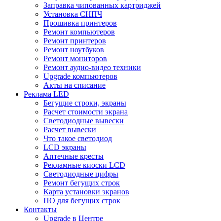
Заправка чипованных картриджей
Установка СНПЧ
Прошивка принтеров
Ремонт компьютеров
Ремонт принтеров
Ремонт ноутбуков
Ремонт мониторов
Ремонт аудио-видео техники
Upgrade компьютеров
Акты на списание
Реклама LED
Бегущие строки, экраны
Расчет стоимости экрана
Светодиодные вывески
Расчет вывески
Что такое светодиод
LCD экраны
Аптечные кресты
Рекламные киоски LCD
Светодиодные цифры
Ремонт бегущих строк
Карта установки экранов
ПО для бегущих строк
Контакты
Upgrade в Центре