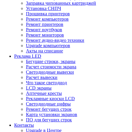
Заправка чипованных картриджей
Установка СНПЧ
Прошивка принтеров
Ремонт компьютеров
Ремонт принтеров
Ремонт ноутбуков
Ремонт мониторов
Ремонт аудио-видео техники
Upgrade компьютеров
Акты на списание
Реклама LED
Бегущие строки, экраны
Расчет стоимости экрана
Светодиодные вывески
Расчет вывески
Что такое светодиод
LCD экраны
Аптечные кресты
Рекламные киоски LCD
Светодиодные цифры
Ремонт бегущих строк
Карта установки экранов
ПО для бегущих строк
Контакты
Upgrade в Центре