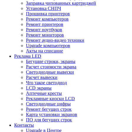
Заправка чипованных картриджей
Установка СНПЧ
Прошивка принтеров
Ремонт компьютеров
Ремонт принтеров
Ремонт ноутбуков
Ремонт мониторов
Ремонт аудио-видео техники
Upgrade компьютеров
Акты на списание
Реклама LED
Бегущие строки, экраны
Расчет стоимости экрана
Светодиодные вывески
Расчет вывески
Что такое светодиод
LCD экраны
Аптечные кресты
Рекламные киоски LCD
Светодиодные цифры
Ремонт бегущих строк
Карта установки экранов
ПО для бегущих строк
Контакты
Upgrade в Центре