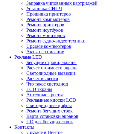
Заправка чипованных картриджей
Установка СНПЧ
Прошивка принтеров
Ремонт компьютеров
Ремонт принтеров
Ремонт ноутбуков
Ремонт мониторов
Ремонт аудио-видео техники
Upgrade компьютеров
Акты на списание
Реклама LED
Бегущие строки, экраны
Расчет стоимости экрана
Светодиодные вывески
Расчет вывески
Что такое светодиод
LCD экраны
Аптечные кресты
Рекламные киоски LCD
Светодиодные цифры
Ремонт бегущих строк
Карта установки экранов
ПО для бегущих строк
Контакты
Upgrade в Центре