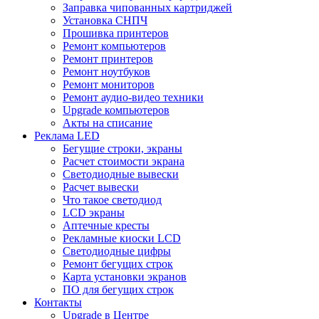
Заправка чипованных картриджей
Установка СНПЧ
Прошивка принтеров
Ремонт компьютеров
Ремонт принтеров
Ремонт ноутбуков
Ремонт мониторов
Ремонт аудио-видео техники
Upgrade компьютеров
Акты на списание
Реклама LED
Бегущие строки, экраны
Расчет стоимости экрана
Светодиодные вывески
Расчет вывески
Что такое светодиод
LCD экраны
Аптечные кресты
Рекламные киоски LCD
Светодиодные цифры
Ремонт бегущих строк
Карта установки экранов
ПО для бегущих строк
Контакты
Upgrade в Центре