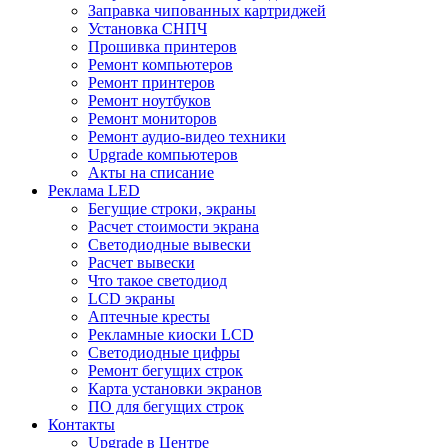
Заправка чипованных картриджей
Установка СНПЧ
Прошивка принтеров
Ремонт компьютеров
Ремонт принтеров
Ремонт ноутбуков
Ремонт мониторов
Ремонт аудио-видео техники
Upgrade компьютеров
Акты на списание
Реклама LED
Бегущие строки, экраны
Расчет стоимости экрана
Светодиодные вывески
Расчет вывески
Что такое светодиод
LCD экраны
Аптечные кресты
Рекламные киоски LCD
Светодиодные цифры
Ремонт бегущих строк
Карта установки экранов
ПО для бегущих строк
Контакты
Upgrade в Центре