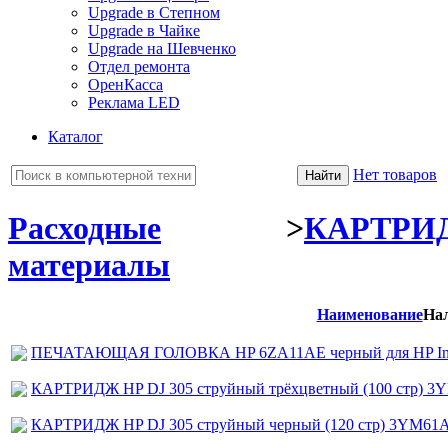
Upgrade в Степном
Upgrade в Чайке
Upgrade на Шевченко
Отдел ремонта
ОренКасса
Реклама LED
Каталог
Нет товаров
Расходные
>
КАРТРИ
материалы
Наименование
На
ПЕЧАТАЮЩАЯ ГОЛОВКА HP 6ZA11AE черный для HP InkTan
КАРТРИДЖ HP DJ 305 струйный трёхцветный (100 стр) 
КАРТРИДЖ HP DJ 305 струйный черный (120 стр) 3YM61