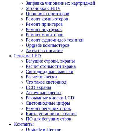
Заправка чипованных картриджей
Установка СНПЧ
Прошивка принтеров
Ремонт компьютеров
Ремонт принтеров
Ремонт ноутбуков
Ремонт мониторов
Ремонт аудио-видео техники
Upgrade компьютеров
Акты на списание
Реклама LED
Бегущие строки, экраны
Расчет стоимости экрана
Светодиодные вывески
Расчет вывески
Что такое светодиод
LCD экраны
Аптечные кресты
Рекламные киоски LCD
Светодиодные цифры
Ремонт бегущих строк
Карта установки экранов
ПО для бегущих строк
Контакты
Upgrade в Центре