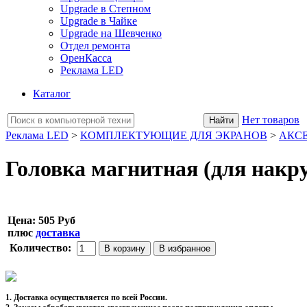
Upgrade в Степном
Upgrade в Чайке
Upgrade на Шевченко
Отдел ремонта
ОренКасса
Реклама LED
Каталог
Нет товаров
Реклама LED
>
КОМПЛЕКТУЮЩИЕ ДЛЯ ЭКРАНОВ
>
АКС
Головка магнитная (для накр
Цена:
505 Руб
плюс
доставка
Количество:
1. Доставка осуществляется по всей России.