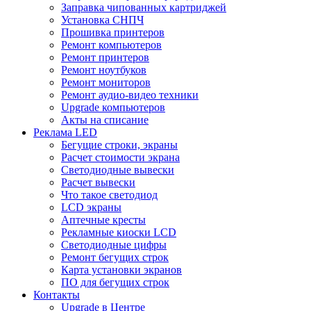
Заправка чипованных картриджей
Установка СНПЧ
Прошивка принтеров
Ремонт компьютеров
Ремонт принтеров
Ремонт ноутбуков
Ремонт мониторов
Ремонт аудио-видео техники
Upgrade компьютеров
Акты на списание
Реклама LED
Бегущие строки, экраны
Расчет стоимости экрана
Светодиодные вывески
Расчет вывески
Что такое светодиод
LCD экраны
Аптечные кресты
Рекламные киоски LCD
Светодиодные цифры
Ремонт бегущих строк
Карта установки экранов
ПО для бегущих строк
Контакты
Upgrade в Центре