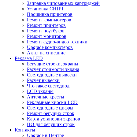
Заправка чипованных картриджей
Установка СНПЧ
Прошивка принтеров
Ремонт компьютеров
Ремонт принтеров
Ремонт ноутбуков
Ремонт мониторов
Ремонт аудио-видео техники
Upgrade компьютеров
Акты на списание
Реклама LED
Бегущие строки, экраны
Расчет стоимости экрана
Светодиодные вывески
Расчет вывески
Что такое светодиод
LCD экраны
Аптечные кресты
Рекламные киоски LCD
Светодиодные цифры
Ремонт бегущих строк
Карта установки экранов
ПО для бегущих строк
Контакты
Upgrade в Центре