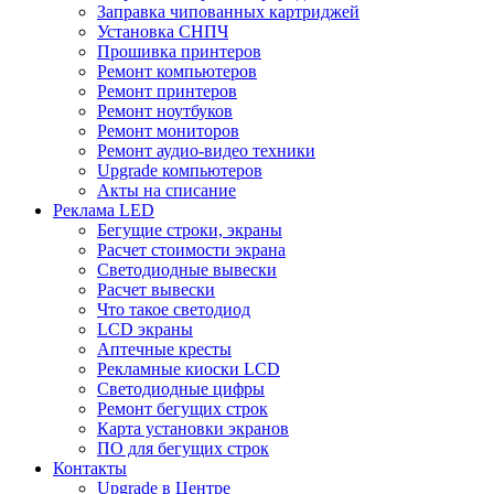
Заправка чипованных картриджей
Установка СНПЧ
Прошивка принтеров
Ремонт компьютеров
Ремонт принтеров
Ремонт ноутбуков
Ремонт мониторов
Ремонт аудио-видео техники
Upgrade компьютеров
Акты на списание
Реклама LED
Бегущие строки, экраны
Расчет стоимости экрана
Светодиодные вывески
Расчет вывески
Что такое светодиод
LCD экраны
Аптечные кресты
Рекламные киоски LCD
Светодиодные цифры
Ремонт бегущих строк
Карта установки экранов
ПО для бегущих строк
Контакты
Upgrade в Центре