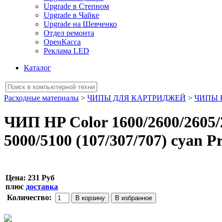
Upgrade в Степном
Upgrade в Чайке
Upgrade на Шевченко
Отдел ремонта
ОренКасса
Реклама LED
Каталог
Расходные материалы
>
ЧИПЫ ДЛЯ КАРТРИДЖЕЙ
>
ЧИПЫ 
ЧИП HP Color 1600/2600/2605/
5000/5100 (107/307/707) cyan P
Цена:
231 Руб
плюс
доставка
Количество: