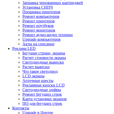
Заправка чипованных картриджей
Установка СНПЧ
Прошивка принтеров
Ремонт компьютеров
Ремонт принтеров
Ремонт ноутбуков
Ремонт мониторов
Ремонт аудио-видео техники
Upgrade компьютеров
Акты на списание
Реклама LED
Бегущие строки, экраны
Расчет стоимости экрана
Светодиодные вывески
Расчет вывески
Что такое светодиод
LCD экраны
Аптечные кресты
Рекламные киоски LCD
Светодиодные цифры
Ремонт бегущих строк
Карта установки экранов
ПО для бегущих строк
Контакты
Upgrade в Центре