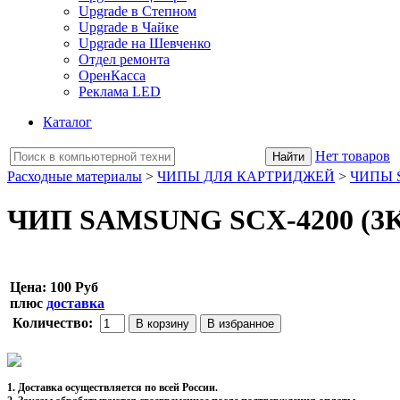
Upgrade в Степном
Upgrade в Чайке
Upgrade на Шевченко
Отдел ремонта
ОренКасса
Реклама LED
Каталог
Нет товаров
Расходные материалы
>
ЧИПЫ ДЛЯ КАРТРИДЖЕЙ
>
ЧИПЫ 
ЧИП SAMSUNG SCX-4200 (3
Цена:
100 Руб
плюс
доставка
Количество:
1. Доставка осуществляется по всей России.