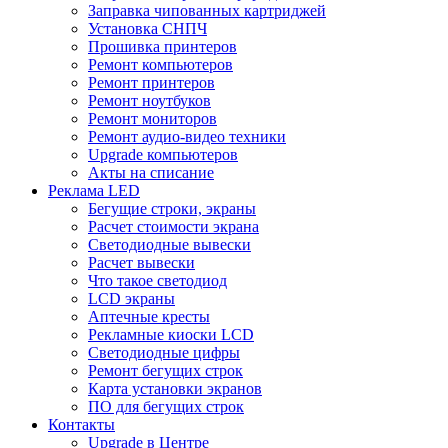
Заправка чипованных картриджей
Установка СНПЧ
Прошивка принтеров
Ремонт компьютеров
Ремонт принтеров
Ремонт ноутбуков
Ремонт мониторов
Ремонт аудио-видео техники
Upgrade компьютеров
Акты на списание
Реклама LED
Бегущие строки, экраны
Расчет стоимости экрана
Светодиодные вывески
Расчет вывески
Что такое светодиод
LCD экраны
Аптечные кресты
Рекламные киоски LCD
Светодиодные цифры
Ремонт бегущих строк
Карта установки экранов
ПО для бегущих строк
Контакты
Upgrade в Центре