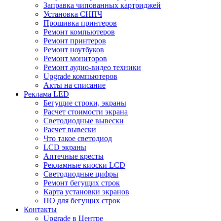
Заправка чипованных картриджей
Установка СНПЧ
Прошивка принтеров
Ремонт компьютеров
Ремонт принтеров
Ремонт ноутбуков
Ремонт мониторов
Ремонт аудио-видео техники
Upgrade компьютеров
Акты на списание
Реклама LED
Бегущие строки, экраны
Расчет стоимости экрана
Светодиодные вывески
Расчет вывески
Что такое светодиод
LCD экраны
Аптечные кресты
Рекламные киоски LCD
Светодиодные цифры
Ремонт бегущих строк
Карта установки экранов
ПО для бегущих строк
Контакты
Upgrade в Центре