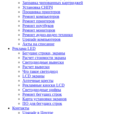
Заправка чипованных картриджей
Установка СНПЧ
Прошивка принтеров
Ремонт компьютеров
Ремонт принтеров
Ремонт ноутбуков
Ремонт мониторов
Ремонт аудио-видео техники
Upgrade компьютеров
Акты на списание
Реклама LED
Бегущие строки, экраны
Расчет стоимости экрана
Светодиодные вывески
Расчет вывески
Что такое светодиод
LCD экраны
Аптечные кресты
Рекламные киоски LCD
Светодиодные цифры
Ремонт бегущих строк
Карта установки экранов
ПО для бегущих строк
Контакты
Upgrade в Центре