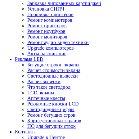
Заправка чипованных картриджей
Установка СНПЧ
Прошивка принтеров
Ремонт компьютеров
Ремонт принтеров
Ремонт ноутбуков
Ремонт мониторов
Ремонт аудио-видео техники
Upgrade компьютеров
Акты на списание
Реклама LED
Бегущие строки, экраны
Расчет стоимости экрана
Светодиодные вывески
Расчет вывески
Что такое светодиод
LCD экраны
Аптечные кресты
Рекламные киоски LCD
Светодиодные цифры
Ремонт бегущих строк
Карта установки экранов
ПО для бегущих строк
Контакты
Upgrade в Центре