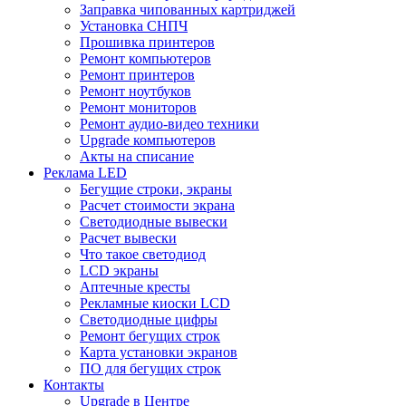
Заправка чипованных картриджей
Установка СНПЧ
Прошивка принтеров
Ремонт компьютеров
Ремонт принтеров
Ремонт ноутбуков
Ремонт мониторов
Ремонт аудио-видео техники
Upgrade компьютеров
Акты на списание
Реклама LED
Бегущие строки, экраны
Расчет стоимости экрана
Светодиодные вывески
Расчет вывески
Что такое светодиод
LCD экраны
Аптечные кресты
Рекламные киоски LCD
Светодиодные цифры
Ремонт бегущих строк
Карта установки экранов
ПО для бегущих строк
Контакты
Upgrade в Центре