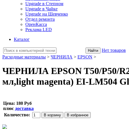
Upgrade в Степном
Upgrade в Чайке
Upgrade на Шевченко
Отдел ремонта
ОренКасса
Реклама LED
Каталог
Нет товаров
Расходные материалы
>
ЧЕРНИЛА
>
EPSON
>
ЧЕРНИЛА EPSON T50/P50/R20
мл,light magenta) EI-LM504 G
Цена:
180 Руб
плюс
доставка
Количество: