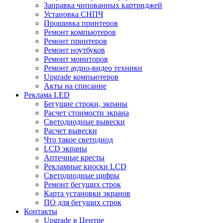
Заправка чипованных картриджей
Установка СНПЧ
Прошивка принтеров
Ремонт компьютеров
Ремонт принтеров
Ремонт ноутбуков
Ремонт мониторов
Ремонт аудио-видео техники
Upgrade компьютеров
Акты на списание
Реклама LED
Бегущие строки, экраны
Расчет стоимости экрана
Светодиодные вывески
Расчет вывески
Что такое светодиод
LCD экраны
Аптечные кресты
Рекламные киоски LCD
Светодиодные цифры
Ремонт бегущих строк
Карта установки экранов
ПО для бегущих строк
Контакты
Upgrade в Центре