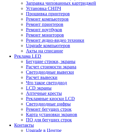
Заправка чипованных картриджей
Установка СНПЧ
Прошивка принтеров
Ремонт компьютеров
Ремонт принтеров
Ремонт ноутбуков
Ремонт мониторов
Ремонт аудио-видео техники
Upgrade компьютеров
Акты на списание
Реклама LED
Бегущие строки, экраны
Расчет стоимости экрана
Светодиодные вывески
Расчет вывески
Что такое светодиод
LCD экраны
Аптечные кресты
Рекламные киоски LCD
Светодиодные цифры
Ремонт бегущих строк
Карта установки экранов
ПО для бегущих строк
Контакты
Upgrade в Центре