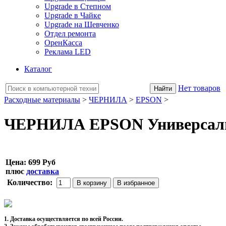
Upgrade в Степном
Upgrade в Чайке
Upgrade на Шевченко
Отдел ремонта
ОренКасса
Реклама LED
Каталог
Нет товаров
Расходные материалы
>
ЧЕРНИЛА
>
EPSON
>
ЧЕРНИЛА EPSON Универсальные
Цена:
699 Руб
плюс
доставка
Количество:
1. Доставка осуществляется по всей России.