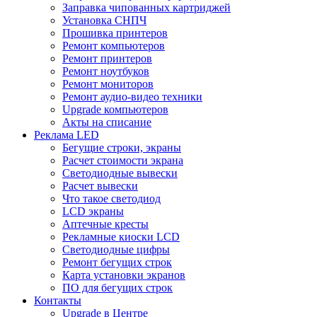
Заправка чипованных картриджей
Установка СНПЧ
Прошивка принтеров
Ремонт компьютеров
Ремонт принтеров
Ремонт ноутбуков
Ремонт мониторов
Ремонт аудио-видео техники
Upgrade компьютеров
Акты на списание
Реклама LED
Бегущие строки, экраны
Расчет стоимости экрана
Светодиодные вывески
Расчет вывески
Что такое светодиод
LCD экраны
Аптечные кресты
Рекламные киоски LCD
Светодиодные цифры
Ремонт бегущих строк
Карта установки экранов
ПО для бегущих строк
Контакты
Upgrade в Центре