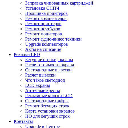
Заправка чипованных картриджей
Установка СНПЧ
Прошивка принтеров
Ремонт компьютеров
Ремонт принтеров
Ремонт ноутбуков
Ремонт мониторов
Ремонт аудио-видео техники
Upgrade компьютеров
Акты на списание
Реклама LED
Бегущие строки, экраны
Расчет стоимости экрана
Светодиодные вывески
Расчет вывески
Что такое светодиод
LCD экраны
Аптечные кресты
Рекламные киоски LCD
Светодиодные цифры
Ремонт бегущих строк
Карта установки экранов
ПО для бегущих строк
Контакты
Upgrade в Центре