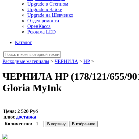
Upgrade в Степном
Upgrade в Чайке
Upgrade на Шевченко
Отдел ремонта
ОренКасса
Реклама LED
Каталог
Расходные материалы
>
ЧЕРНИЛА
>
НР
>
ЧЕРНИЛА HP (178/121/655/901/
Gloria MyInk
Цена:
2 520 Руб
плюс
доставка
Количество: