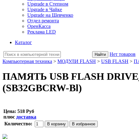
Upgrade в Степном
Upgrade в Чайке
Upgrade на Шевченко
Отдел ремонта
ОренКасса
Реклама LED
Каталог
Нет товаров
Компьютерная техника
>
МОДУЛИ FLASH
>
USB FLASH
>
П
ПАМЯТЬ USB FLASH DRIVE_3
(SB32GBCRW-Bl)
Цена:
518 Руб
плюс
доставка
Количество: