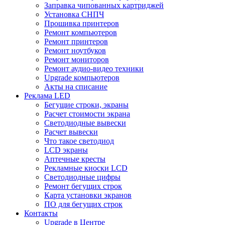
Заправка чипованных картриджей
Установка СНПЧ
Прошивка принтеров
Ремонт компьютеров
Ремонт принтеров
Ремонт ноутбуков
Ремонт мониторов
Ремонт аудио-видео техники
Upgrade компьютеров
Акты на списание
Реклама LED
Бегущие строки, экраны
Расчет стоимости экрана
Светодиодные вывески
Расчет вывески
Что такое светодиод
LCD экраны
Аптечные кресты
Рекламные киоски LCD
Светодиодные цифры
Ремонт бегущих строк
Карта установки экранов
ПО для бегущих строк
Контакты
Upgrade в Центре