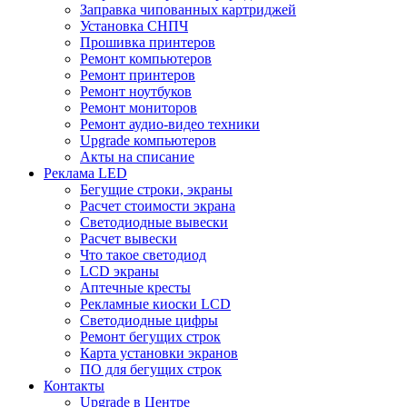
Заправка чипованных картриджей
Установка СНПЧ
Прошивка принтеров
Ремонт компьютеров
Ремонт принтеров
Ремонт ноутбуков
Ремонт мониторов
Ремонт аудио-видео техники
Upgrade компьютеров
Акты на списание
Реклама LED
Бегущие строки, экраны
Расчет стоимости экрана
Светодиодные вывески
Расчет вывески
Что такое светодиод
LCD экраны
Аптечные кресты
Рекламные киоски LCD
Светодиодные цифры
Ремонт бегущих строк
Карта установки экранов
ПО для бегущих строк
Контакты
Upgrade в Центре