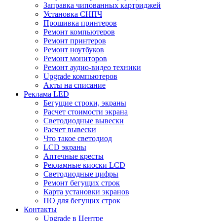
Заправка чипованных картриджей
Установка СНПЧ
Прошивка принтеров
Ремонт компьютеров
Ремонт принтеров
Ремонт ноутбуков
Ремонт мониторов
Ремонт аудио-видео техники
Upgrade компьютеров
Акты на списание
Реклама LED
Бегущие строки, экраны
Расчет стоимости экрана
Светодиодные вывески
Расчет вывески
Что такое светодиод
LCD экраны
Аптечные кресты
Рекламные киоски LCD
Светодиодные цифры
Ремонт бегущих строк
Карта установки экранов
ПО для бегущих строк
Контакты
Upgrade в Центре