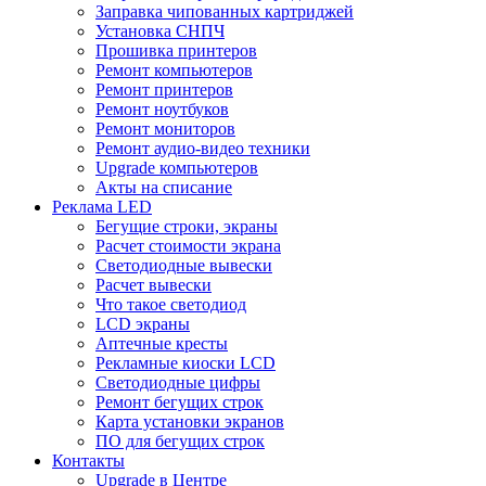
Заправка чипованных картриджей
Установка СНПЧ
Прошивка принтеров
Ремонт компьютеров
Ремонт принтеров
Ремонт ноутбуков
Ремонт мониторов
Ремонт аудио-видео техники
Upgrade компьютеров
Акты на списание
Реклама LED
Бегущие строки, экраны
Расчет стоимости экрана
Светодиодные вывески
Расчет вывески
Что такое светодиод
LCD экраны
Аптечные кресты
Рекламные киоски LCD
Светодиодные цифры
Ремонт бегущих строк
Карта установки экранов
ПО для бегущих строк
Контакты
Upgrade в Центре