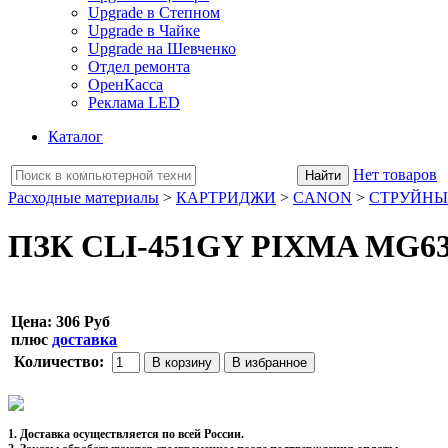
Upgrade в Степном
Upgrade в Чайке
Upgrade на Шевченко
Отдел ремонта
ОренКасса
Реклама LED
Каталог
Нет товаров
Расходные материалы
>
КАРТРИДЖИ
>
CANON
>
СТРУЙНЫ
ПЗК CLI-451GY PIXMA MG634
Цена:
306 Руб
плюс
доставка
Количество:
1. Доставка осуществляется по всей России.