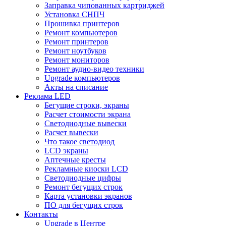
Заправка чипованных картриджей
Установка СНПЧ
Прошивка принтеров
Ремонт компьютеров
Ремонт принтеров
Ремонт ноутбуков
Ремонт мониторов
Ремонт аудио-видео техники
Upgrade компьютеров
Акты на списание
Реклама LED
Бегущие строки, экраны
Расчет стоимости экрана
Светодиодные вывески
Расчет вывески
Что такое светодиод
LCD экраны
Аптечные кресты
Рекламные киоски LCD
Светодиодные цифры
Ремонт бегущих строк
Карта установки экранов
ПО для бегущих строк
Контакты
Upgrade в Центре