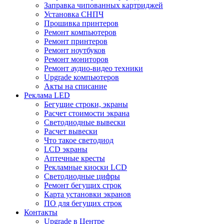
Заправка чипованных картриджей
Установка СНПЧ
Прошивка принтеров
Ремонт компьютеров
Ремонт принтеров
Ремонт ноутбуков
Ремонт мониторов
Ремонт аудио-видео техники
Upgrade компьютеров
Акты на списание
Реклама LED
Бегущие строки, экраны
Расчет стоимости экрана
Светодиодные вывески
Расчет вывески
Что такое светодиод
LCD экраны
Аптечные кресты
Рекламные киоски LCD
Светодиодные цифры
Ремонт бегущих строк
Карта установки экранов
ПО для бегущих строк
Контакты
Upgrade в Центре