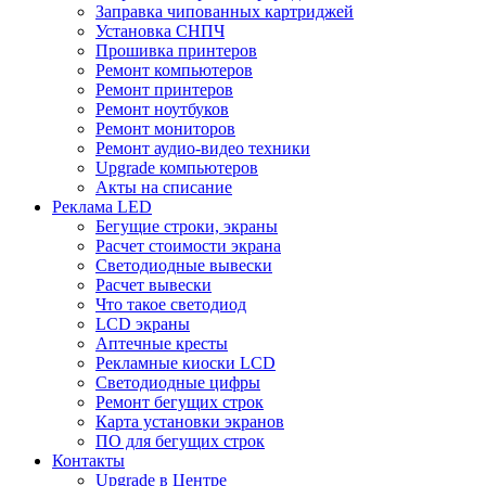
Заправка чипованных картриджей
Установка СНПЧ
Прошивка принтеров
Ремонт компьютеров
Ремонт принтеров
Ремонт ноутбуков
Ремонт мониторов
Ремонт аудио-видео техники
Upgrade компьютеров
Акты на списание
Реклама LED
Бегущие строки, экраны
Расчет стоимости экрана
Светодиодные вывески
Расчет вывески
Что такое светодиод
LCD экраны
Аптечные кресты
Рекламные киоски LCD
Светодиодные цифры
Ремонт бегущих строк
Карта установки экранов
ПО для бегущих строк
Контакты
Upgrade в Центре