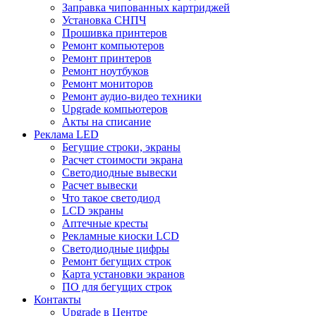
Заправка чипованных картриджей
Установка СНПЧ
Прошивка принтеров
Ремонт компьютеров
Ремонт принтеров
Ремонт ноутбуков
Ремонт мониторов
Ремонт аудио-видео техники
Upgrade компьютеров
Акты на списание
Реклама LED
Бегущие строки, экраны
Расчет стоимости экрана
Светодиодные вывески
Расчет вывески
Что такое светодиод
LCD экраны
Аптечные кресты
Рекламные киоски LCD
Светодиодные цифры
Ремонт бегущих строк
Карта установки экранов
ПО для бегущих строк
Контакты
Upgrade в Центре