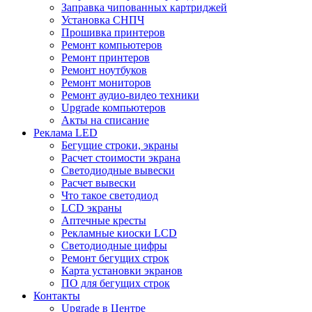
Заправка чипованных картриджей
Установка СНПЧ
Прошивка принтеров
Ремонт компьютеров
Ремонт принтеров
Ремонт ноутбуков
Ремонт мониторов
Ремонт аудио-видео техники
Upgrade компьютеров
Акты на списание
Реклама LED
Бегущие строки, экраны
Расчет стоимости экрана
Светодиодные вывески
Расчет вывески
Что такое светодиод
LCD экраны
Аптечные кресты
Рекламные киоски LCD
Светодиодные цифры
Ремонт бегущих строк
Карта установки экранов
ПО для бегущих строк
Контакты
Upgrade в Центре