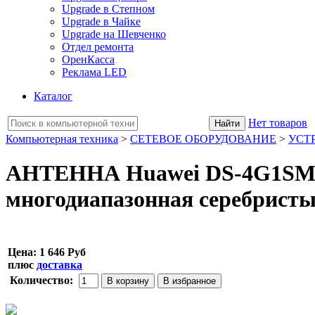
Upgrade в Степном
Upgrade в Чайке
Upgrade на Шевченко
Отдел ремонта
ОренКасса
Реклама LED
Каталог
Нет товаров
Компьютерная техника
>
СЕТЕВОЕ ОБОРУДОВАНИЕ
>
УСТР
АНТЕННА Huawei DS-4G1SM
многодиапазонная серебрист
Цена:
1 646 Руб
плюс
доставка
Количество: