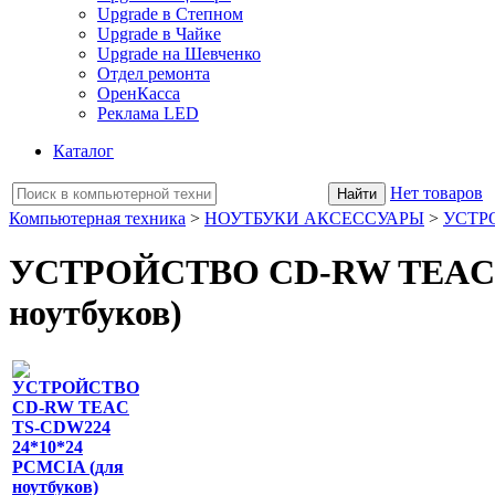
Upgrade в Степном
Upgrade в Чайке
Upgrade на Шевченко
Отдел ремонта
ОренКасса
Реклама LED
Каталог
Нет товаров
Компьютерная техника
>
НОУТБУКИ АКСЕССУАРЫ
>
УСТР
УСТРОЙСТВО CD-RW TEAC T
ноутбуков)