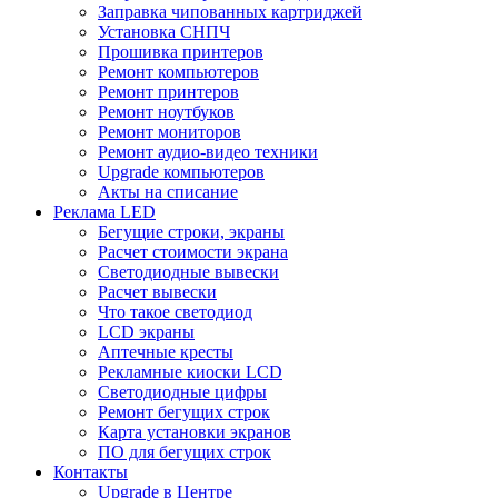
Заправка чипованных картриджей
Установка СНПЧ
Прошивка принтеров
Ремонт компьютеров
Ремонт принтеров
Ремонт ноутбуков
Ремонт мониторов
Ремонт аудио-видео техники
Upgrade компьютеров
Акты на списание
Реклама LED
Бегущие строки, экраны
Расчет стоимости экрана
Светодиодные вывески
Расчет вывески
Что такое светодиод
LCD экраны
Аптечные кресты
Рекламные киоски LCD
Светодиодные цифры
Ремонт бегущих строк
Карта установки экранов
ПО для бегущих строк
Контакты
Upgrade в Центре