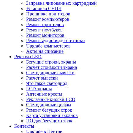
Заправка чипованных картриджей
Установка СНПЧ
Прошивка принтеров
Ремонт компьютеров
Ремонт принтеров
Ремонт ноутбуков
Ремонт мониторов
Ремонт аудио-видео техники
Upgrade компьютеров
Акты на списание
Реклама LED
Бегущие строки, экраны
Расчет стоимости экрана
Светодиодные вывески
Расчет вывески
Что такое светодиод
LCD экраны
Аптечные кресты
Рекламные киоски LCD
Светодиодные цифры
Ремонт бегущих строк
Карта установки экранов
ПО для бегущих строк
Контакты
Upgrade в Центре