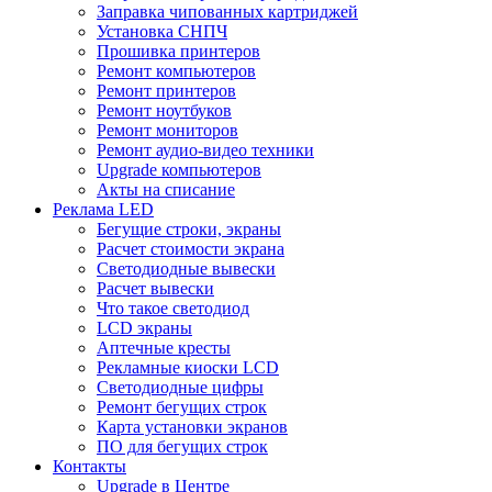
Заправка чипованных картриджей
Установка СНПЧ
Прошивка принтеров
Ремонт компьютеров
Ремонт принтеров
Ремонт ноутбуков
Ремонт мониторов
Ремонт аудио-видео техники
Upgrade компьютеров
Акты на списание
Реклама LED
Бегущие строки, экраны
Расчет стоимости экрана
Светодиодные вывески
Расчет вывески
Что такое светодиод
LCD экраны
Аптечные кресты
Рекламные киоски LCD
Светодиодные цифры
Ремонт бегущих строк
Карта установки экранов
ПО для бегущих строк
Контакты
Upgrade в Центре