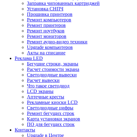
Заправка чипованных картриджей
Установка СНПЧ
Прошивка принтеров
Ремонт компьютеров
Ремонт принтеров
Ремонт ноутбуков
Ремонт мониторов
Ремонт аудио-видео техники
Upgrade компьютеров
Акты на списание
Реклама LED
Бегущие строки, экраны
Расчет стоимости экрана
Светодиодные вывески
Расчет вывески
Что такое светодиод
LCD экраны
Аптечные кресты
Рекламные киоски LCD
Светодиодные цифры
Ремонт бегущих строк
Карта установки экранов
ПО для бегущих строк
Контакты
Upgrade в Центре