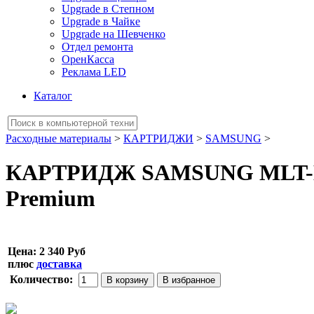
Upgrade в Степном
Upgrade в Чайке
Upgrade на Шевченко
Отдел ремонта
ОренКасса
Реклама LED
Каталог
Расходные материалы
>
КАРТРИДЖИ
>
SAMSUNG
>
КАРТРИДЖ SAMSUNG MLT-D1
Premium
Цена:
2 340 Руб
плюс
доставка
Количество: