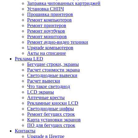
Заправка чипованных картриджей
Установка СНПЧ
Прошивка принтеров
Ремонт компьютеров
Ремонт принтеров
Ремонт ноутбуков
Ремонт мониторов
Ремонт аудио-видео техники
Upgrade компьютеров
Акты на списание
Реклама LED
Бегущие строки, экраны
Расчет стоимости экрана
Светодиодные вывески
Расчет вывески
Что такое светодиод
LCD экраны
Аптечные кресты
Рекламные киоски LCD
Светодиодные цифры
Ремонт бегущих строк
Карта установки экранов
ПО для бегущих строк
Контакты
Upgrade в Центре