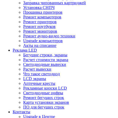
Заправка чипованных картриджей
Установка СНПЧ
Прошивка принтеров
Ремонт компьютеров
Ремонт принтеров
Ремонт ноутбуков
Ремонт мониторов
Ремонт аудио-видео техники
Upgrade компьютеров
Акты на списание
Реклама LED
Бегущие строки, экраны
Расчет стоимости экрана
Светодиодные вывески
Расчет вывески
Что такое светодиод
LCD экраны
Аптечные кресты
Рекламные киоски LCD
Светодиодные цифры
Ремонт бегущих строк
Карта установки экранов
ПО для бегущих строк
Контакты
Upgrade в Центре