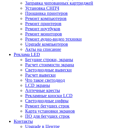
Заправка чипованных картриджей
Установка СНПЧ
Прошивка принтеров
Ремонт компьютеров
Ремонт принтеров
Ремонт ноутбуков
Ремонт мониторов
Ремонт аудио-видео техники
Upgrade компьютеров
Акты на списание
Реклама LED
Бегущие строки, экраны
Расчет стоимости экрана
Светодиодные вывески
Расчет вывески
Что такое светодиод
LCD экраны
Аптечные кресты
Рекламные киоски LCD
Светодиодные цифры
Ремонт бегущих строк
Карта установки экранов
ПО для бегущих строк
Контакты
Upgrade в Центре