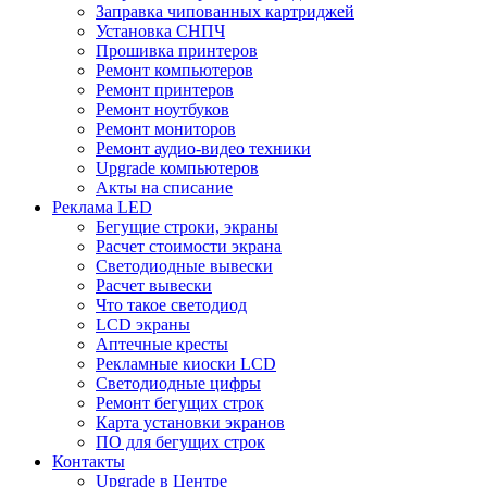
Заправка чипованных картриджей
Установка СНПЧ
Прошивка принтеров
Ремонт компьютеров
Ремонт принтеров
Ремонт ноутбуков
Ремонт мониторов
Ремонт аудио-видео техники
Upgrade компьютеров
Акты на списание
Реклама LED
Бегущие строки, экраны
Расчет стоимости экрана
Светодиодные вывески
Расчет вывески
Что такое светодиод
LCD экраны
Аптечные кресты
Рекламные киоски LCD
Светодиодные цифры
Ремонт бегущих строк
Карта установки экранов
ПО для бегущих строк
Контакты
Upgrade в Центре