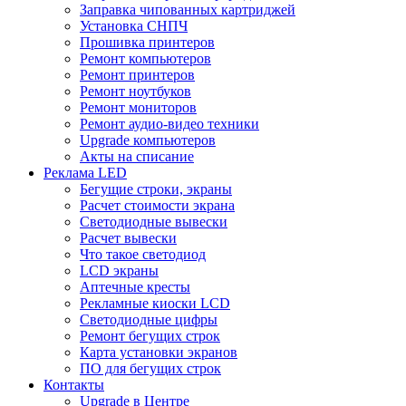
Заправка чипованных картриджей
Установка СНПЧ
Прошивка принтеров
Ремонт компьютеров
Ремонт принтеров
Ремонт ноутбуков
Ремонт мониторов
Ремонт аудио-видео техники
Upgrade компьютеров
Акты на списание
Реклама LED
Бегущие строки, экраны
Расчет стоимости экрана
Светодиодные вывески
Расчет вывески
Что такое светодиод
LCD экраны
Аптечные кресты
Рекламные киоски LCD
Светодиодные цифры
Ремонт бегущих строк
Карта установки экранов
ПО для бегущих строк
Контакты
Upgrade в Центре